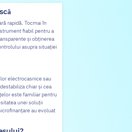
ască
ară rapidă. Tocmai în
strument fiabil pentru a
ransparente și obținerea
ntrolului asupra situației
elor electrocasnice sau
destabiliza chiar și cea
elor este familiar pentru
sitatea unei soluții
microfinanțare au evoluat
esului?