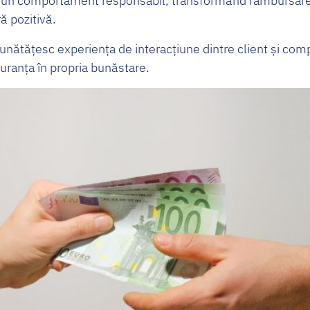
ză un comportament responsabil, transformând rambursare
ă pozitivă.
bunătățesc experiența de interacțiune dintre client și com
uranța în propria bunăstare.