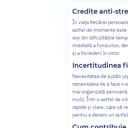
Credite anti-str
În viața fiecărei persoan
astfel de momente este i
ieși din dificultățile te
imediată a fondurilor, dev
și a încrederii în viitor.
Incertitudinea f
Necesitatea de a plăti u
necesitatea de a face o a
mai organizată persoană.
mulți. Într-o astfel de si
rapide și clare, care să 
pentru a deveni un astfe
Cum contribuie 