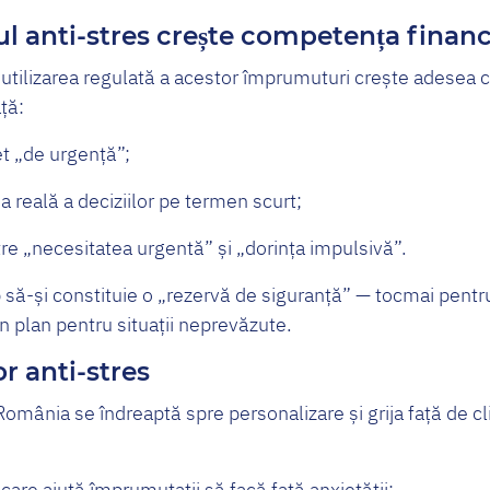
anti-stres crește competența financ
 utilizarea regulată a acestor împrumuturi crește adesea 
ță:
et „de urgență”;
 reală a deciziilor pe termen scurt;
tre „necesitatea urgentă” și „dorința impulsivă”.
mp să-și constituie o „rezervă de siguranță” — tocmai pent
n plan pentru situații neprevăzute.
or anti-stres
 România se îndreaptă spre personalizare și grija față de cl
 care ajută împrumutații să facă față anxietății;