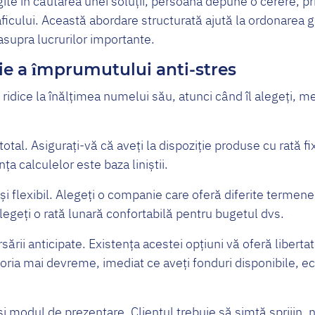
gite în căutarea unei soluții, persoana depune o cerere, pri
ficului. Această abordare structurată ajută la ordonarea g
asupra lucrurilor importante.
cție a împrumutului anti-stres
ridice la înălțimea numelui său, atunci când îl alegeți, me
total. Asigurați-vă că aveți la dispoziție produse cu rată f
a calculelor este baza liniștii.
i flexibil. Alegeți o companie care oferă diferite termen
egeți o rată lunară confortabilă pentru bugetul dvs.
ării anticipate. Existența acestei opțiuni vă oferă libertat
oria mai devreme, imediat ce aveți fonduri disponibile, e
 și modul de prezentare. Clientul trebuie să simtă sprijin, 