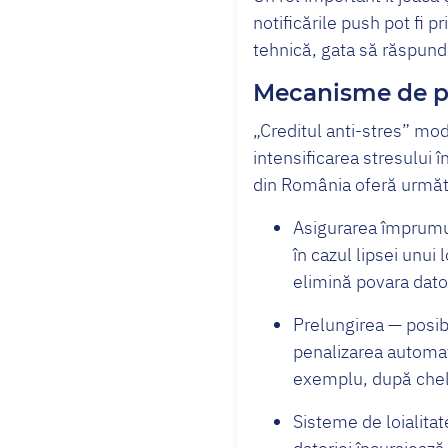
notificările push pot fi 
tehnică, gata să răspundă
Mecanisme de pro
„Creditul anti-stres” mo
intensificarea stresului î
din România oferă următo
Asigurarea împrumut
în cazul lipsei unu
elimină povara dator
Prelungirea — posib
penalizarea automat
exemplu, după chelt
Sisteme de loialita