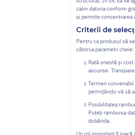
structurat. În loc să se a
calm datoria conform gra
și permite concentrarea 
Criterii de sele
Pentru ca produsul să se 
câtorva parametri cheie:
Rată onestă și cost 
ascunse. Transparenț
Termen convenabil ș
permițându-vă să al
Posibilitatea ramburs
Puteți rambursa dat
dobânda.
Un rol important îl joacă