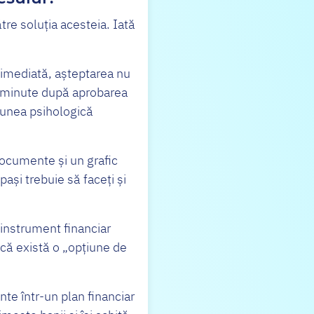
tre soluția acesteia. Iată
 imediată, așteptarea nu
va minute după aprobarea
iunea psihologică
 documente și un grafic
 pași trebuie să faceți și
 instrument financiar
i că există o „opțiune de
nte într-un plan financiar