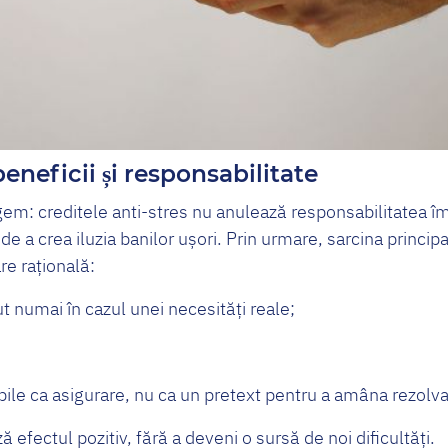
beneficii și responsabilitate
gem: creditele anti-stres nu anulează responsabilitatea î
u de a crea iluzia banilor ușori. Prin urmare, sarcina princi
re rațională:
t numai în cazul unei necesități reale;
exibile ca asigurare, nu ca un pretext pentru a amâna rezol
 efectul pozitiv, fără a deveni o sursă de noi dificultăți.