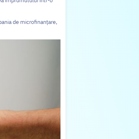
a împrumutului într-o
pania de microfinanțare,