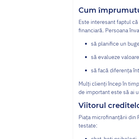
Cum împrumutul 
Este interesant faptul că
financiară. Persoana înva
să planifice un bug
să evalueze valoarea
să facă diferența în
Mulți clienți încep în ti
de important este să ai u
Viitorul creditel
Piața microfinanțării din
testate:
chat-boți psihologi,