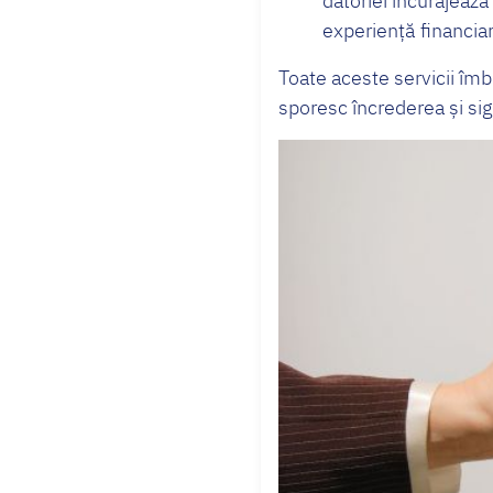
datoriei încurajea
experiență financiar
Toate aceste servicii îm
sporesc încrederea și sig