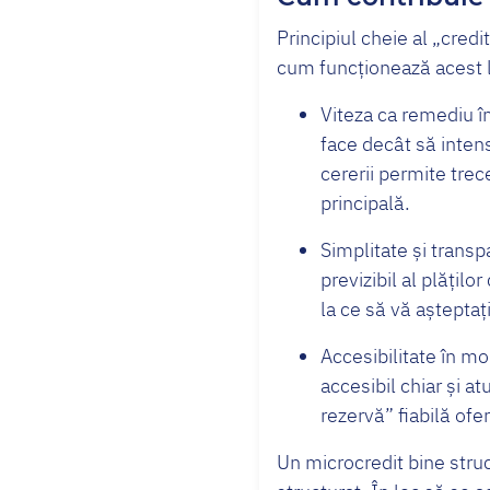
Principiul cheie al „credi
cum funcționează acest l
Viteza ca remediu î
face decât să intens
cererii permite tre
principală.
Simplitate și transp
previzibil al plățilo
la ce să vă așteptați
Accesibilitate în m
accesibil chiar și a
rezervă” fiabilă ofe
Un microcredit bine struc