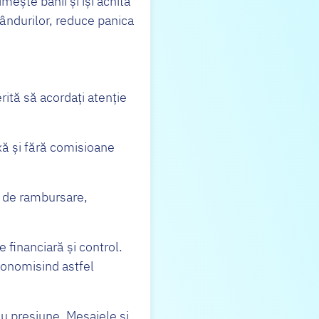
mește banii și își achită
ândurilor, reduce panica
rită să acordați atenție
ixă și fără comisioane
e de rambursare,
e financiară și control.
conomisind astfel
nu presiune. Mesajele și