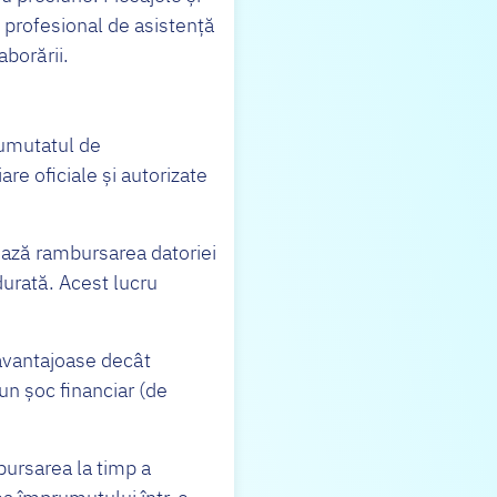
u profesional de asistență
aborării.
rumutatul de
are oficiale și autorizate
ează rambursarea datoriei
durată. Acest lucru
 avantajoase decât
n șoc financiar (de
bursarea la timp a