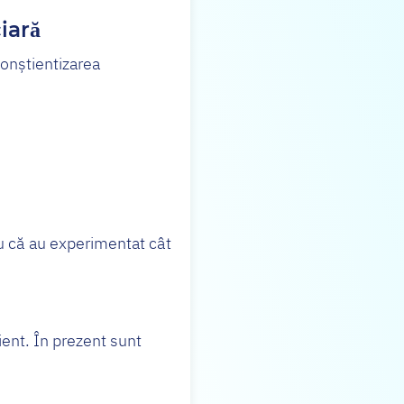
iară
conștientizarea
ru că au experimentat cât
ient. În prezent sunt