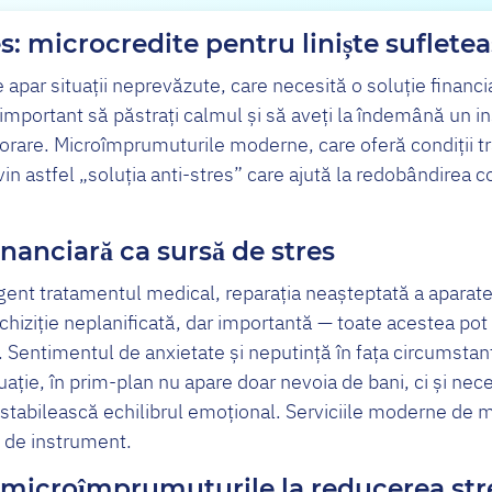
es: microcredite pentru liniște suflete
e apar situații neprevăzute, care necesită o soluție financi
mportant să păstrați calmul și să aveți la îndemână un in
mporare. Microîmprumuturile moderne, care oferă condiții t
in astfel „soluția anti-stres” care ajută la redobândirea co
inanciară ca sursă de stres
rgent tratamentul medical, reparația neașteptată a aparat
chiziție neplanificată, dar importantă — toate acestea pot 
 Sentimentul de anxietate și neputință în fața circumstanț
tuație, în prim-plan nu apare doar nevoia de bani, ci și nece
restabilească echilibrul emoțional. Serviciile moderne de 
l de instrument.
microîmprumuturile la reducerea str