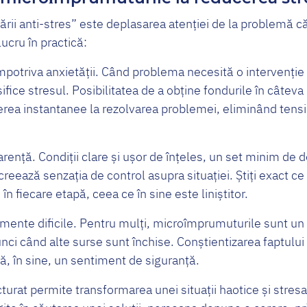
tării anti-stres” este deplasarea atenției de la problemă că
ucru în practică:
mpotriva anxietății. Când problema necesită o intervenție
ifice stresul. Posibilitatea de a obține fondurile în câte
cerea instantanee la rezolvarea problemei, eliminând tens
arență. Condiții clare și ușor de înțeles, un set minim de
r creează senzația de control asupra situației. Știți exact ce
 în fiecare etapă, ceea ce în sine este liniștitor.
omente dificile. Pentru mulți, microîmprumuturile sunt un
tunci când alte surse sunt închise. Conștientizarea faptulu
ră, în sine, un sentiment de siguranță.
turat permite transformarea unei situații haotice și stresa