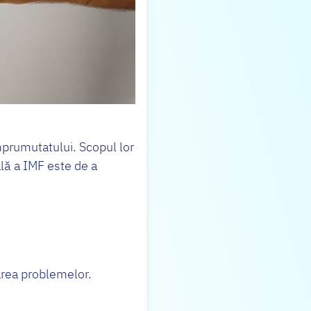
mprumutatului. Scopul lor
pală a IMF este de a
varea problemelor.