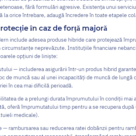
prietenoase, fără formulări agresive. Existența unui servici
 la orice întrebare, adaugă încredere în toate etapele col
tecție în caz de forță majoră
dern include adesea produse hibride care protejează împ
n circumstanțe neprevăzute. Instituțiile financiare nebanci
arele opțiuni de liniște:
ului — includerea asigurării într-un produs hibrid garant
i loc de muncă sau al unei incapacități de muncă de lungă 
iei în cea mai dificilă perioadă.
ilitatea de a prelungi durata împrumutului în condiții mai
ă, oferă împrumutatului timp pentru a se recupera după u
uieli medicale).
te — rambursarea sau reducerea ratei dobânzii pentru ram