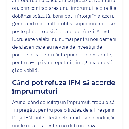
ar trebui să fie calculată cu precizie. De multe
ori, prin contractarea unui împrumut la o rată a
dobânzii scăzută, banii pot fi întorși în afaceri,
generând mai mult profit și suprapunându-se
peste plata excesivă a ratei dobânzii. Acest
lucru este valabil nu numai pentru noii oameni
de afaceri care au nevoie de investiții de
pornire, ci și pentru întreprinderile existente,
pentru a-și păstra reputația, imaginea onestă
și solvabilă.
Când pot refuza IFM să acorde
împrumuturi
Atunci când solicitați un împrumut, trebuie să
fiți pregătit pentru posibilitatea de a fi respins.
Deși IFM-urile oferă cele mai loiale condiții, în
unele cazuri, acestea nu deblochează