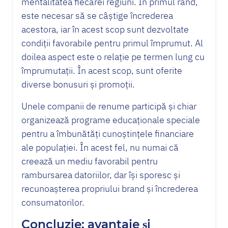
mentalitatea fiecărei regiuni. În primul rând,
este necesar să se câștige încrederea
acestora, iar în acest scop sunt dezvoltate
condiții favorabile pentru primul împrumut. Al
doilea aspect este o relație pe termen lung cu
împrumutații. În acest scop, sunt oferite
diverse bonusuri și promoții.
Unele companii de renume participă și chiar
organizează programe educaționale speciale
pentru a îmbunătăți cunoștințele financiare
ale populației. În acest fel, nu numai că
creează un mediu favorabil pentru
rambursarea datoriilor, dar își sporesc și
recunoașterea propriului brand și încrederea
consumatorilor.
Concluzie: avantaje și